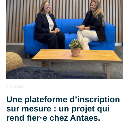
Antaes est fière d’annoncer l’obtention, pour la 4ᵉ année
consécutive, de la certification HappyIndex®AtWork délivré
par ChooseMyCompany, en Suisse, en France et à Singapo
Lir