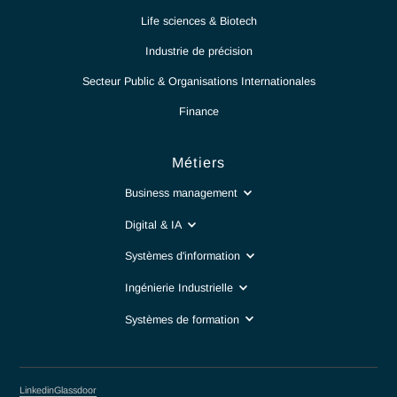
4.28.2023
« Le DevOps n’est pas un marché ni 
titre, c’est une culture » entretien ave
nos experts présents lors des
DevOpsDays Geneva.
Lir
Voir plus