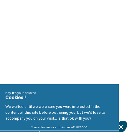
Secteur Public & Organisations Internationales
Finance
Métiers
Business management
Digital & IA
Systèmes d'information
Ingénierie Industrielle
Systèmes de formation
Linkedin
Glassdoor
Mentions légales
Politique de protection des do