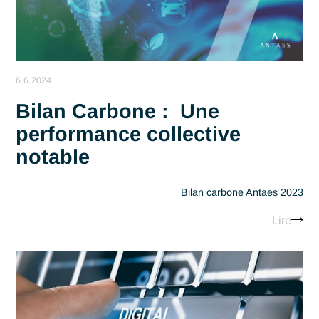
6.19.2024
Antaes s'envole avec "Le
Cercle des Oiseaux" : un
engagement fort pour
l'innovation et le
changement positif
Sponsoring "Le Cercle des Oise
Lir