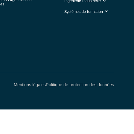
Business manag
Luxe & Haute horlogerie​
Life sciences & Biotech
Digital & IA
Industrie de précision​
Systèmes d'infor
Secteur Public & Organisations
Ingénierie Industr
Internationales
Systèmes de form
Finance