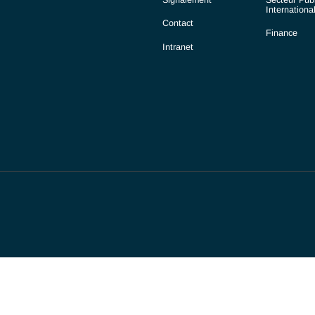
Choisir Antaes
Nos Expertises
Actualités
Signalement
Contact
Intranet