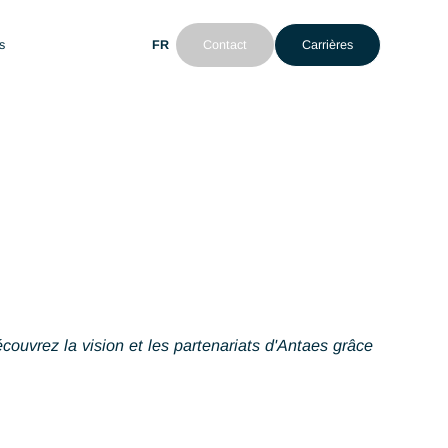
FR
Contact
Ca
nt
Actualités
 Impact. Découvrez la vision et les partenariats d'Anta