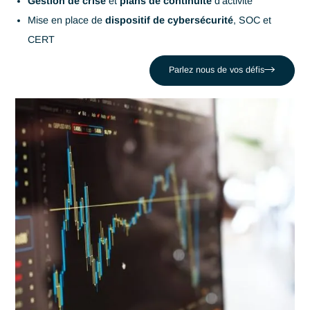
conformité réglementaire
et la
gestion proactive des
risques
, la cybersécurité, en intégrant
sécurité
,
fiabilité
et
contrôle
dans tous vos processus.
Parlez nous de vos défis
Les enjeux de la gestion de
risques et de la
cybersécurité