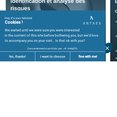
Gestion de crise
et
plans de continuité
d'activité
Mise en place de
dispositif de cybersécurité
, SOC et
CERT
Parlez nous de vos défis