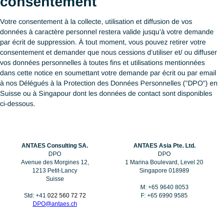
données à caractère personnel ;
(i) pour transmettre vos données aux différentes entités Antaes
Consulting SA en Suisse et à Singapour, à nos clients et prosp
à tout autre prestataire de services tiers aux fins prévues ci-des
(j) pour toute autre activité en lien avec les fins prévues ci-dess
Il se peut que nous communiquions vos données à caractère
personnel :
dès lors que cette diffusion est obligatoire à l’exécution d
services que vous nous avez demandés ; ou
à tout autre de nos prestataires de services engagés dans
fonctions mentionnées ci-dessus.
Les fins mentionnées dans cette notice peuvent continuer à
s'appliquer même si votre relation avec nous a été modifiée ou
résiliée, et ce, pendant un délai raisonnable.