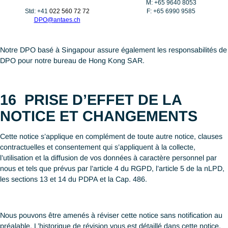
collectées via notre site Web en interne, entre ses implantation
Genève, Lausanne, Zurich, Hong Kong SAR et Singapour.
ANTAES peut être amenée à faire appel aux services de partie
tierces dans le cadre de certaines tâches telles que le support
technique de notre site Web ou la gestion des candidatures. A c
fin, nous pouvons être amenés à partager vos données à carac
personnel avec ces partenaires.
En aucun cas, ANTAES ne vend ou loue vos données à caract
personnel avec des tierces parties.
13
COMMENT STOCKONS-
NOUS ET PROTÉGEONS-NO
VOS DONNÉES ?
Nous nous engageons à traiter vos données à caractère perso