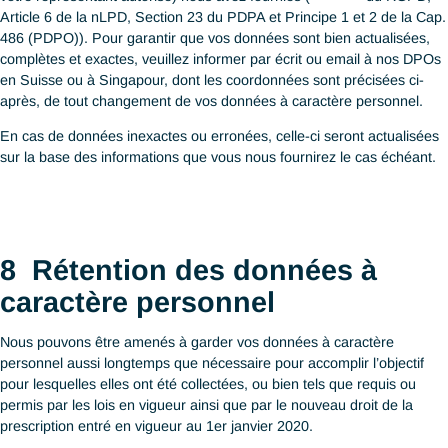
nous vous en tiendrions informé(e) par écrit dans un délai de tr
(30) jours ouvrables. Si nous sommes dans l’impossibilité de v
fournir vos données personnelles ou de les corriger selon votre
requête, nous aurions à vous en préciser les raisons, sauf si ce
nous est pas imposé selon le RGPD, la nLPD, le PDPA modifié 
CAP 486 (PDPO).
6
Protection des données à
caractère personnel
Pour protéger vos données à caractère personnel de tout accè
collecte, utilisation, diffusion, copie, modification, mise à disposi
non autorisés ou risques similaires, nous avons mis en place le
mesures administratives, physiques et techniques appropriées t
qu’une protection par antivirus à jour, de l’encryption et l’utilisat
filtres de confidentialité pour protéger tout archivage et transmi
en interne ou bien vers nos prestataires de services autorisés 
données à caractère personnel et ce, uniquement selon le beso