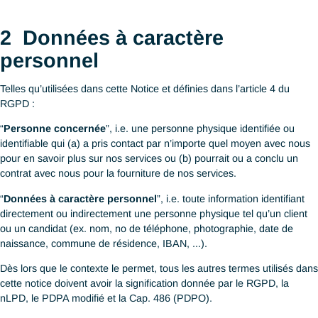
Personal Data Protection Act – « PDPA ») et sa révision (« Bi
37/2020 » ou « PDPD modifié »)
ainsi que l’Ordonnance sur les données personnelles (vie pr
en vigueur à Hong Kong (« Cap. 486 Personal Data (Privacy
Ordinance » (PDPO)).
Par défaut, la réglementation la plus contraignante sera appliq
ANTAES.
Cette notice s’applique à toute donnée à caractère personnel e
possession et les données en possession d’organisations avec
lesquelles nous sommes engagés.
2
Données à caractère
personnel