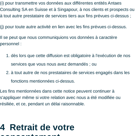
(a) pour exécuter nos obligations conformément aux services r
par vous ;
(b) vérifier votre identité ;
(c) répondre, traiter toute demande, candidature, réclamation d
part ;
(d) gérer votre relation avec nous ;
(e) traiter des paiements ou transactions relatifs à vous ;
(f) vous envoyez des informations marketing concernant nos se
notamment nos événements marketing ou autres initiatives ;
(g) pour être conformes aux lois et/ou réglementations et/ou c
conduite applicables ou pour faciliter les enquêtes menées par 
organismes gouvernementaux d'application de la loi et de sécur
et/ou les autorités réglementaires ;
(h) pour tout autres motifs pour lesquels vous nous avez fourni