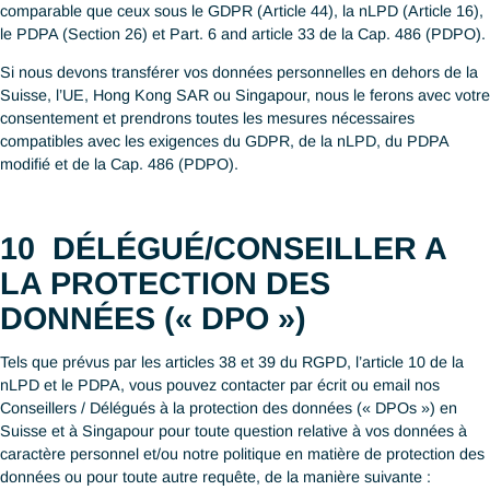
après, de tout changement de vos données à caractère personn
En cas de données inexactes ou erronées, celle-ci seront actua
sur la base des informations que vous nous fournirez le cas éc
8
Rétention des données à
caractère personnel
Nous pouvons être amenés à garder vos données à caractère
personnel aussi longtemps que nécessaire pour accomplir l’obje
pour lesquelles elles ont été collectées, ou bien tels que requis
permis par les lois en vigueur ainsi que par le nouveau droit de 
prescription entré en vigueur au 1er janvier 2020.
Nous cesserons de stocker vos données personnelles ou ôteron
moyen permettant de les associer avec vous, dès lors qu’il sera