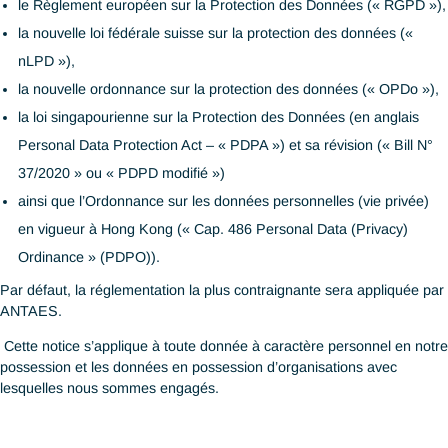
Cette Politique de Protection des Données (« notice ») fixe les
selon lesquelles
Antaes Consulting SA.,
Antaes Asia Pte. Ltd.,
et Antaes Asia (Hong Kong) Limited
(« ANTAES », « nous », ou « notre/nos ») peuvent collecter, util
partager ou traiter les données personnelles des personnes
concernées telles que les clients, employés ou candidats en ac
avec :
le Règlement européen sur la Protection des Données (« R
la nouvelle loi fédérale suisse sur la protection des données 
nLPD »),
la nouvelle ordonnance sur la protection des données (« OP
la loi singapourienne sur la Protection des Données (en angl