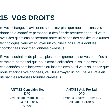
1.
Marketing
✔ Pour mesurer l’utilisation du site Web d’ANTAES via Matomo
de façon anonymisée.
2.
Communication Standard
✔ Pour répondre à vos demandes de renseignement et/ou
postulations via notre formulaire de contact en ligne ou la secti
Nous rejoindre » de notre site Web.
12
COMMENT PARTAGEONS
NOUS VOS DONNÉES ?
En tant que société de conseil internationale, ANTAES peut êtr
amenée à partager vos données à caractère personnel qui ont 