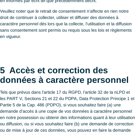
DPO
DPO
Avenue des Morgines 12,
1 Marina Boulevard, Level
1213 Petit-Lancy
Singapore 018989
Suisse
M: +65 9640 8053
Std: +41
022 560 72 72
F: +65 6990 9585
DPO@antaes.ch
DPO@antaesasia.com
À tout moment vous pouvez exercer votre droit d'obtenir d’AN
l'effacement, dans les meilleurs délais, de données à caractère
personnel vous concernant ou « droit à l’oubli » tel que prévu d
l’article 17 du RGPD, l’article 17 de la nLPDet les Sections 16 e
PDPA.
Dès réception de votre requête de retrait de consentement par é
un délai raisonnable (suivant la complexité de la requête et son
sur notre relation) peut nous être nécessaire pour traiter votre 
et vous notifier des conséquences, notamment légales, sur vos 