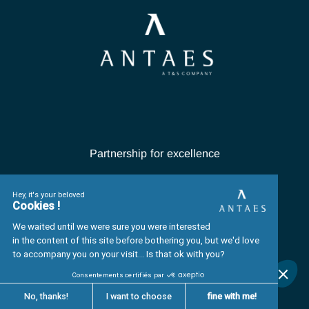
utiliser notre site Web, mais il se peut que votre accès à certai
fonctionnalités et sections du site soit restreint.
15
VOS DROITS
Si vous changez d’avis et ne souhaitez plus que nous traitions 
données à caractère personnel à des fins de recrutement ou si
avez des questions concernant notre utilisation des cookies et d
technologies, veuillez envoyer un courriel à nos DPOs dont les
coordonnées sont mentionnées ci-dessus.
Si vous souhaitez de plus amples renseignements sur vos don
caractère personnel que nous avons collectées, si vous pensez
ces données sont incorrectes ou incomplètes ou si vous souhai
nous effacions vos données, veuillez envoyer un courriel à DP
utilisant les adresses fournies ci-dessus.