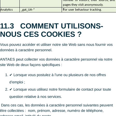
11.1
QU’EST-CE QU’UN
COOKIE ?
Un cookie est un petit fichier texte qui est téléchargé sur votre
ordinateur ou votre appareil mobile lorsque vous visitez un sit
Les cookies sont largement utilisés par les propriétaires de sit
afin d’assurer le bon fonctionnement du site ou de permettre un
fonctionnement plus efficace, ainsi que pour obtenir des inform
sur vos préférences.
11.2
POURQUOI UTILISONS
NOUS DES COOKIES ?
Nous utilisons des cookies tiers via notre site Web à des fins de
navigation ou bien analytiques telles que détaillée ci-dessous :
Types de cookie
Comment les refuser