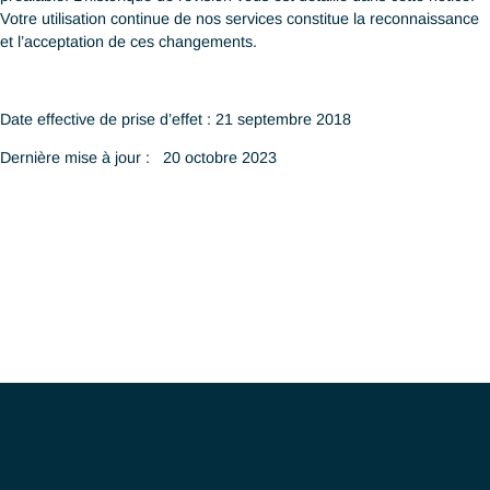
façon sécurisée. De façon à prévenir tout accès non autorisé ou
de données, nous avons mis en place des procédures physique
électroniques et de gestion appropriée pour sauvegarder et séc
les données que nous traitons. En particulier, ANTAES adhère 
Politique de Protection des Données documentée.
Ceci garantit que les données sont stockées en conformité avec
RGPD, la nLPD, le PDPA modifié et la Cap. 486 dans les limite
but pour lequel elles ont été collectées.
14
COMMENT POUVEZ-VOU
CONTRÔLER LES COOKIES 
Vous avez le droit de décider d’accepter ou de refuser les cooki
Vous pouvez régler les commandes de votre navigateur Web d
à ce qu’il accepte ou refuse les cookies.
Si vous choisissez de désactiver les cookies, vous pourrez cont