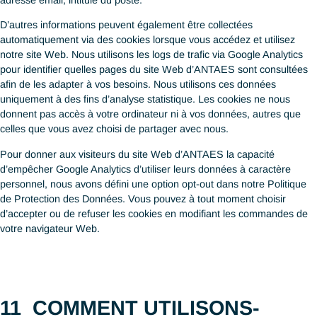
Fonctionnel / cookies nécessaires
contribuent à
Limiter l’utilisation d
rendre notre site web utilisable en activant des
paramètres de votre n
fonctions de base comme la navigation de page
ordinateur ou sur vot
et l'accès aux zones sécurisées du site web. Le site
utilisant la navigation
web ne peut pas fonctionner correctement sans
Vous pouvez égale
ces cookies.
déposés par les sites 
Analytics : Cookies d’analyse et de
Pour refuser ces co
personnalisation :
Ces cookies collectent des
instructions indi
informations utilisées sous forme agrégée pour
rubrique « Comment 
nous aider à comprendre comment notre site
cookies ? »
Vous pouvez égaleme
Web est utilisé et à mesurer
l’efficacité
de nos
campagnes marketing, ou pour nous aider à
désinscription ci-des
personnaliser notre site Web en fonction de
https://tools.google
vous.
https://policies.google.com/privacy
Type
Cookie
Description
to support Cloudflare Bot Ma
Fonctionnel
__cf_bm
(via Glassdoor.ch)
Fonctionnel
to test if cookies are ena
wpml_browser_redirect_test