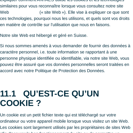
comparable que ceux sous le GDPR (Article 44), la nLPD (Articl
le PDPA (Section 26) et Part. 6 and article 33 de la Cap. 486 
Si nous devons transférer vos données personnelles en dehors
Suisse, l’UE, Hong Kong SAR ou Singapour, nous le ferons ave
consentement et prendrons toutes les mesures nécessaires
compatibles avec les exigences du GDPR, de la nLPD, du PDP
modifié et de la Cap. 486 (PDPO).
10
DÉLÉGUÉ/CONSEILLER 
LA PROTECTION DES
DONNÉES (« DPO »)
Tels que prévus par les articles 38 et 39 du RGPD, l’article 10 d
nLPD et le PDPA, vous pouvez contacter par écrit ou email nos
Conseillers / Délégués à la protection des données (« DPOs »)
Suisse et à Singapour pour toute question relative à vos donné