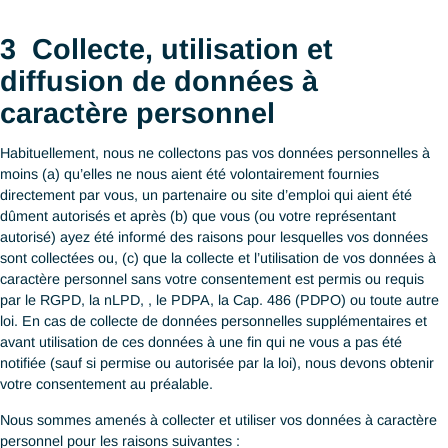
Telles qu’utilisées dans cette Notice et définies dans l’article 4 d
RGPD :
“
Personne concernée
”, i.e. une personne physique identifiée 
identifiable qui (a) a pris contact par n’importe quel moyen ave
pour en savoir plus sur nos services ou (b) pourrait ou a conclu
contrat avec nous pour la fourniture de nos services.
“
Données à caractère personnel
”, i.e. toute information identi
directement ou indirectement une personne physique tel qu’un c
ou un candidat (ex. nom, no de téléphone, photographie, date 
naissance, commune de résidence, IBAN, ...).
Dès lors que le contexte le permet, tous les autres termes utili
cette notice doivent avoir la signification donnée par le RGPD, l
nLPD, le PDPA modifié et la Cap. 486 (PDPO).