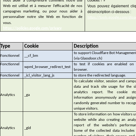
11
UTILISATION DES COOKI
La présente Déclaration relative à l’utilisation des cookies vise à
expliquer comment ANTAES utilise les cookies et les technolog
similaires pour vous reconnaître lorsque vous consultez notre si
Web
www.antaes.ch
(« site Web »). Elle vise à expliquer ce que
ces technologies, pourquoi nous les utilisons, et quels sont vos 
en matière de contrôle sur l’utilisation que nous en faisons.
Notre site Web est hébergé et géré en Suisse.
Si nous sommes amenés à vous demander de fournir des don
caractère personnel, i.e. toute information se rapportant à une
personne physique identifiée ou identifiable, via notre site Web
pouvez être assuré que vos données personnelles seront traité
accord avec notre Politique de Protection des Données.