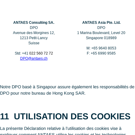
raisonnable d’assumer que cette rétention ne sert plus l’objectif
lequel vos données ont été collectées et qu’elle n’est plus requi
des fins légales ou commerciales.
9
TRANSFERTS DE DONNÉ
PERSONNELLES EN DEHOR
DE L’UE, LA SUISSE, HONG
KONG SAR ET SINGAPOUR
Comme nous sommes engagés dans des transferts de donnée
transfrontaliers entre la Suisse, l’Union Européenne, Hong Ko
et Singapour (via entre autres l’utilisation de services IT en lign
services basés sur le cloud, des services d’accès à distance ou
bases de données RH partagées), nous avons mis en place de
mécanismes légitimes de transferts de données pour garantir à
données personnelles de recevoir un standard de protection a