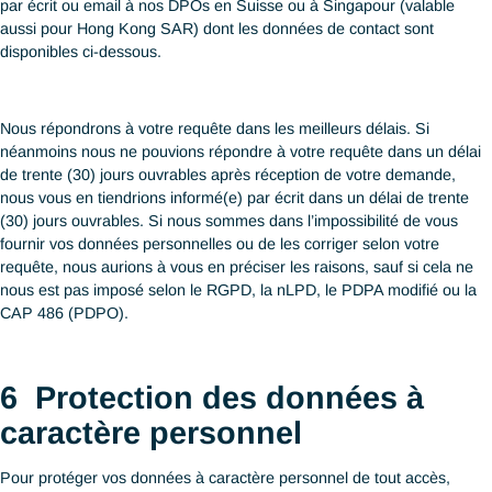
et responsabilités envers nous. Nous nous efforçons de traiter 
demande dans les meilleurs délais après réception.
Bien que nous respections votre décision de retrait de consent
veuillez noter que suivant la nature et la portée de votre requêt
ne serons peut-être plus en mesure de vous fournir nos service
dans ce cas, nous aurions à vous en tenir informé(e) au préalab
vous décidiez d’annuler votre retrait de consentement, merci d
en informés par écrit tel que précédemment décrit.
Veuillez noter que le retrait de consentement n’affecte en rien n
droit de continuer à collecter, utiliser et diffuser des données à
caractère personnel dès lors que la collecte, l’utilisation et la dif
sans consentement sont permis ou requis sous les lois et règl
en vigueur.