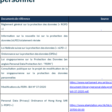
ACCEPTATION ET CONSENTEM
1
Données à caractère
personnel
Documents de référence
Règlement général sur la protection des données (« RGPD
https://eur-lex.europa.eu/
»)
uri=CELEX%3A32016R067
https://www.kmu.admin.ch
Information sur la nouvelle loi sur la protection des
tendances/digitalisation/p
données (nLPD) totalement révisée
loi-sur-la-protection-des-
Loi fédérale suisse sur la protection des données (« nLPD »)
https://www.fedlex.admin.
Ordonnance sur la protection des données (OPDo)
https://www.fedlex.admin.