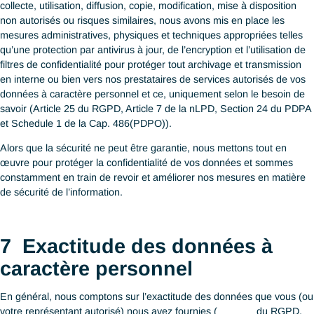
5
Accès et correction des
données à caractère personn
Tels que prévus dans l’article 17 du RGPD, l’article 32 de la nL
les PART V, Sections 21 et 22 du PDPA, Data Protection Princi
Partie 5 de la Cap. 486 (PDPO), si vous souhaitez faire (a) une
demande d’accès à une copie de vos données à caractère per
en notre possession ou obtenir des informations quant à leur uti
ou diffusion, ou si vous souhaitez faire (b) une demande de cor
ou de mise à jour de ces données, vous pouvez en faire la de
par écrit ou email à nos DPOs en Suisse ou à Singapour (valab
aussi pour Hong Kong SAR) dont les données de contact sont
disponibles ci-dessous.
Nous répondrons à votre requête dans les meilleurs délais. Si
néanmoins nous ne pouvions répondre à votre requête dans un
de trente (30) jours ouvrables après réception de votre demand