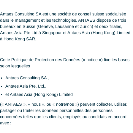
Loi singapourienne sur la Protection des Données (en
https://www.pdpc.gov.sg/O
anglais Personal Data Protection Act - “PDPA”)
Legislation/Personal-Data-
Consultation publique sur le projet de modification de la
https://www.mci.gov.sg/me
loi singapourienne sur la protection des données
consultation/public-consul
personnelles
protection-amendment-bill
https://www.parliament.gov
Modifications du PDPA - Bill N° 37/2020
document-library/personal
bill-37-2020.pdf
Cap. 486 Personal Data (Pr
Personal Data (Privacy) Ordinance of Hong Kong SAR
(elegislation.gov.hk)
(« PDPO »)
https://www.elegislation
20T00:00:00
Antaes Consulting SA est une société de conseil suisse spécial
dans le management et les technologies. ANTAES dispose de t
bureaux en Suisse (Genève, Lausanne et Zurich) et deux filiale
Antaes Asia Pte Ltd à Singapour et Antaes Asia (Hong Kong) L
à Hong Kong SAR.