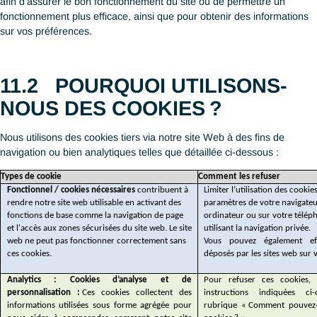
caractère personnel et/ou notre politique en matière de protect
données ou pour toute autre requête, de la manière suivante :
ANTAES Consulting SA.
ANTAES Asia Pte. Ltd.
DPO
DPO
Avenue des Morgines 12,
1 Marina Boulevard, Level
1213 Petit-Lancy
Singapore 018989
Suisse
M: +65 9640 8053
Std: +41
022 560 72 72
F: +65 6990 9585
DPO@antaes.ch
DPO@antaesasia.com
Notre DPO basé à Singapour assure également les responsabil
DPO pour notre bureau de Hong Kong SAR.