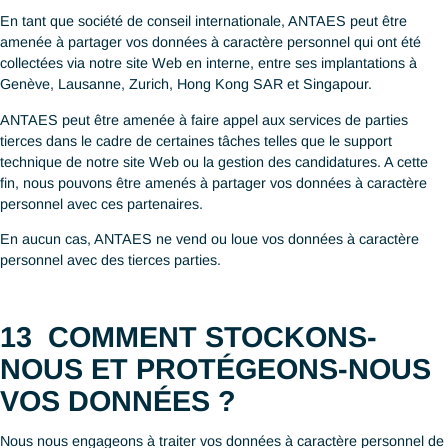
données à caractère personnel.
ANTAES peut collecter vos données à caractère personnel via 
site Web de deux façons spécifiques :
✔ Lorsque vous postulez à l’une ou plusieurs de nos offre
d’emploi ;
✔ Lorsque vous utilisez notre formulaire de contact pour 
question relative à nos services.
Dans ces cas, les données à caractère personnel suivantes pe
être collectées : nom, prénom, adresse, numéro de téléphone,
adresse email, intitulé du poste.
D’autres informations peuvent également être collectées
automatiquement via des cookies lorsque vous accédez et utili
notre site Web. Nous utilisons les logs de trafic via Google Anal
pour identifier quelles pages du site Web d’ANTAES sont consu
afin de les adapter à vos besoins. Nous utilisons ces données