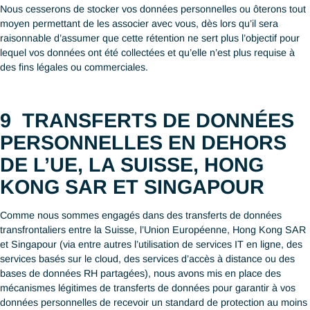
savoir (Article 25 du RGPD, Article 7 de la nLPD, Section 24 
et Schedule 1 de la Cap. 486(PDPO)).
Alors que la sécurité ne peut être garantie, nous mettons tout e
œuvre pour protéger la confidentialité de vos données et som
constamment en train de revoir et améliorer nos mesures en ma
de sécurité de l’information.
7
Exactitude des données à
caractère personnel
En général, nous comptons sur l’exactitude des données que v
votre représentant autorisé) nous avez fournies (
Article 5
du R
Article 6 de la nLPD, Section 23 du PDPA et Principe 1 et 2 de 
486 (PDPO)). Pour garantir que vos données sont bien actuali
complètes et exactes, veuillez informer par écrit ou email à no
en Suisse ou à Singapour, dont les coordonnées sont précisées