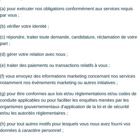
3
Collecte, utilisation et
diffusion de données à
caractère personnel
Habituellement, nous ne collectons pas vos données personnel
moins (a) qu’elles ne nous aient été volontairement fournies
directement par vous, un partenaire ou site d’emploi qui aient é
dûment autorisés et après (b) que vous (ou votre représentant
autorisé) ayez été informé des raisons pour lesquelles vos don
sont collectées ou, (c) que la collecte et l’utilisation de vos don
caractère personnel sans votre consentement est permis ou re
par le RGPD, la nLPD, , le PDPA, la Cap. 486 (PDPO) ou toute
loi. En cas de collecte de données personnelles supplémentaire
avant utilisation de ces données à une fin qui ne vous a pas été
notifiée (sauf si permise ou autorisée par la loi), nous devons o
votre consentement au préalable.
Nous sommes amenés à collecter et utiliser vos données à car
personnel pour les raisons suivantes :