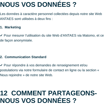
browser.
Fonctionnel
_icl_visitor_lang_js
to store the redirected langua
To calculate visitor, session 
data and track site usage fo
analytics report. The coo
Analytics
_ga
information anonymously an
randomly generated number t
unique visitors.
To store information on how vi
website while also creating 
report of the website's p
Analytics
_gid
Some of the collected data i
number of visitors, their sou
pages they visit anonymously.
Analytics
_gat_UA-*
F
or user behaviour tracking.
11.3
COMMENT UTILISONS-
NOUS CES COOKIES ?
Vous pouvez accéder et utiliser notre site Web sans nous fourni