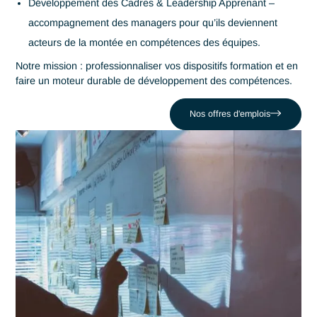
structurer et piloter le
développement des
compétences
Antaes accompagne les entreprises dans la conception
la maîtrise de leurs systèmes de formation, en intégran
pédagogie, technologie et pilotage des compétences.
La formation devient un outil de pilotage du changement : el
accompagne vos transformations, soutient vos équipes et
garantit l’adoption durable des nouveaux modes de travail.
Nous intervenons sur l’ensemble du cycle de la formation
de la stratégie à la mesure de l’impact
Audit & Stratégie Formation – analyse des besoins,
diagnostic global et élaboration d’une feuille de route ali