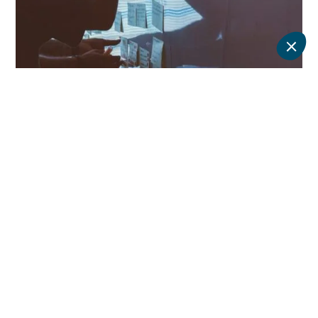
sur vos priorités RH et business.
Matrice de Compétences & Référentiels Métiers –
structuration et pilotage des compétences pour
accompagner la performance et la mobilité interne.
Qualité & Conformité du Système Formation – mise en
place de processus certifiables, d’indicateurs et d’un suivi
rigoureux des actions de formation.
Développement des Cadres & Leadership Apprenant –
accompagnement des managers pour qu’ils deviennent
acteurs de la montée en compétences des équipes.
Notre mission : professionnaliser vos dispositifs formation et
faire un moteur durable de développement des compétence
Nos offres d'emplois