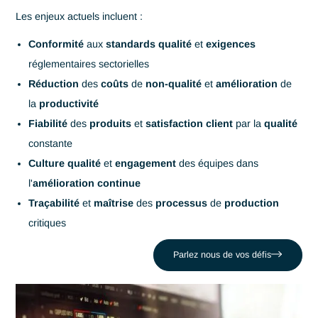
Accueil
Ingénierie Industrielle
Qualité production
Qualité production
Antaes accompagne les entreprises industrielles pour mettr
en place des
systèmes de contrôle qualité
et garantir de
standards élevés
tout au long du
cycle de production
.
Parlez nous de vos défis