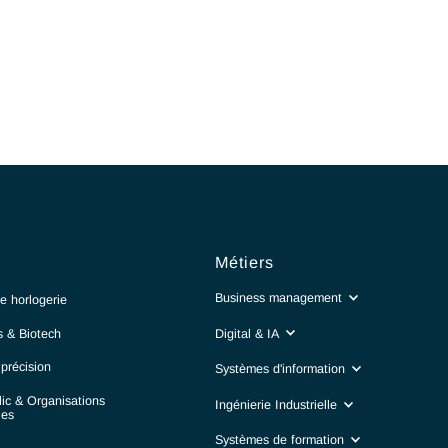
Secteurs
Métiers
Business manag
Luxe & Haute horlogerie​