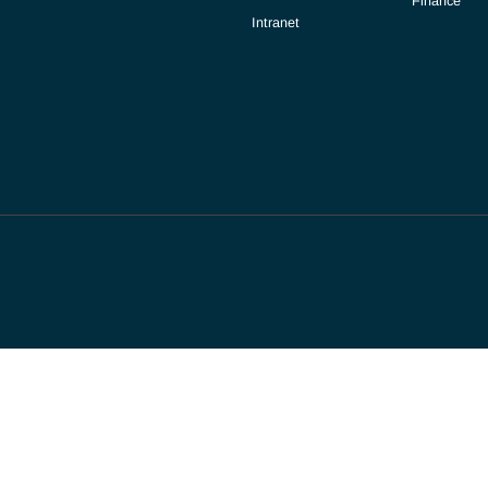
Nos Expertises
Actualités
Signalement
Contact
Intranet