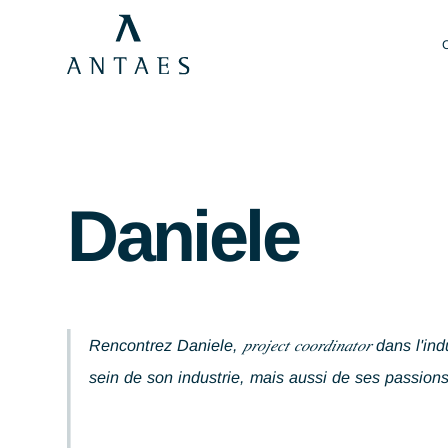
Daniele
Rencontrez Daniele, 𝑝𝑟𝑜𝑗𝑒𝑐𝑡 𝑐𝑜𝑜𝑟𝑑𝑖
sein de son industrie, mais aussi de ses pa