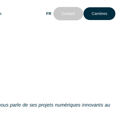
FR
Contact
Ca
nt
Actualités
urs années. Daniele nous parle de ses projets numériques inno