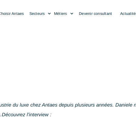
Choisir Antaes
Secteurs
Métiers
Devenir consulta
𝑛𝑎𝑡𝑜𝑟 dans l'industrie du luxe chez Antaes depuis plusie
ssions.Découvrez l'interview :