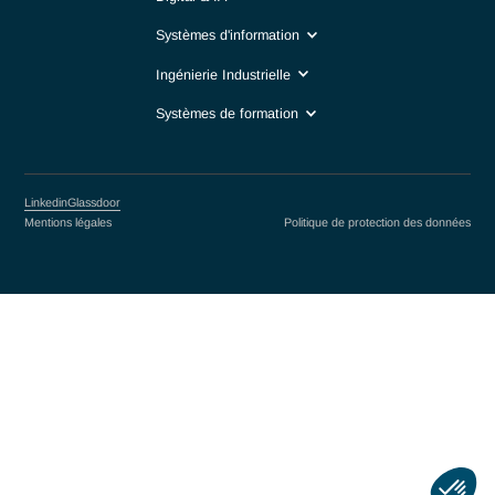
Secteur Public & Organisations Internationales
Finance
Métiers
Business management
Digital & IA
Systèmes d'information
Ingénierie Industrielle
Systèmes de formation
Linkedin
Glassdoor
Mentions légales
Politique de protection des do