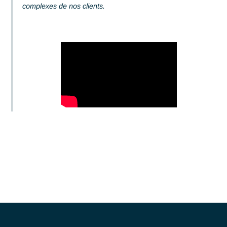
découvrir leur quotidien, leurs défis, ainsi que leurs
stratégies innovantes pour répondre aux besoins
complexes de nos clients.