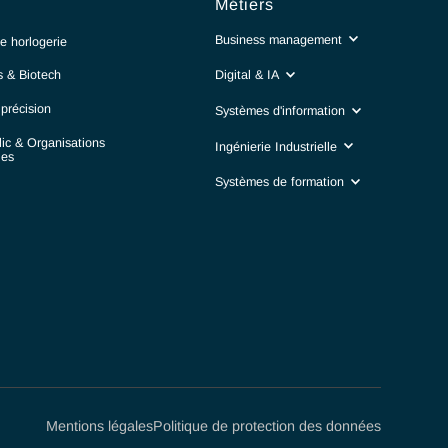
Secteurs
Métiers
Business manag
Luxe & Haute horlogerie​
Life sciences & Biotech
Digital & IA
Industrie de précision​
Systèmes d'infor
Secteur Public & Organisations
Ingénierie Industr
Internationales
Systèmes de form
Finance