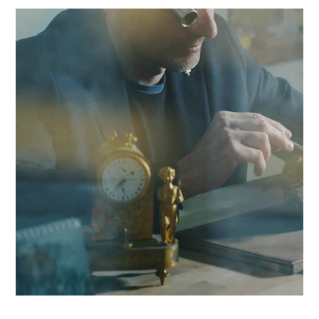
groupe international pour propulser l'économie dans la régi
biennoise et à Bienne, grâce à notre Expertise directe dans 
manufactures de l'Arc jurassien.
Contacter Antaes
L'accompagnement local d
nos consultants experts à
Bienne