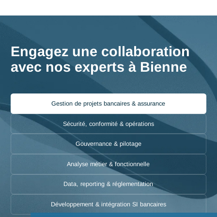
La région de Bienne se distingue par un dynamisme unique
porté notamment par l'engagement de la ville en tant que
centre stratégique avec 50% de la production horlogèr
mondiale
. Dans cet écosystème exigeant, les entreprises f
face à des défis de transformation permanents. Antaes
intervient comme un catalyseur de performance, apportant 
solutions concrètes en Business Management, Systèmes
d'Information et Ingénierie Industrielle.
Nous comprenons 
spécificités de Bienne, ce qui nous permet d'aligner
parfaitement nos interventions sur vos impératifs de
compétitivité.
Travailler avec nous