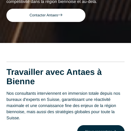
Consultant expert en Affaire reglementaire
Accueil
Bienne
Bienne
Consultant expert en
Affaire reglementaire à
Bienne
Acteur de référence du conseil en Suisse depuis 2007, Ant
déploie son expertise au plus près des centres décisionnels
Bienne. Au cœur de cette région qui s'impose comme un
centre stratégique avec 50% de la production horlogère
mondiale, la maîtrise en Affaire reglementaire est un levier
stratégique de performance. Antaes accompagne les
organisations locales dans la réussite de leurs projets les pl