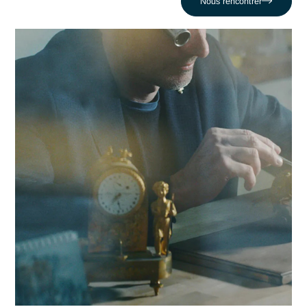
critiques face au défi comme celui de Voir un produit bloqué
aux douanes ou par les autorités. En nous appuyant sur un
réseau de 320 experts, nous conjuguons réactivité locale et
expertise en Affaire reglementaire pour propulser votre
compétitivité dans la région biennoise et au-delà.
Contacter Antaes
Travailler avec Antaes à
Bienne