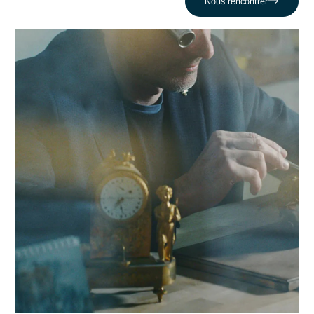
critiques face au défi comme celui de Risquer un arrêt de
production pour non-conformité. En nous appuyant sur un
réseau de 320 experts, nous conjuguons réactivité locale et
expertise en Mise en conformité GMP pour propulser votre
compétitivité dans la région biennoise et au-delà.
Contacter Antaes
Travailler avec Antaes à
Bienne