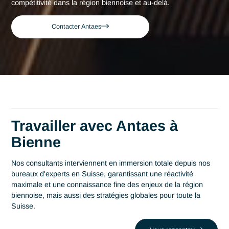
Consultant expert en Mise en conformité
Accueil
Bienne
à Bienne
Consultant expert en
Mise en conformité GMP
à Bienne
Acteur de référence du conseil en Suisse depuis 2007, Ant
déploie son expertise au plus près des centres décisionnels
Bienne. Au cœur de cette région qui s'impose comme un
centre stratégique avec 50% de la production horlogère
mondiale, la maîtrise en Mise en conformité GMP est un lev
stratégique de performance. Antaes accompagne les
organisations locales dans la réussite de leurs projets les pl