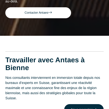
Accueil
Bienne
Consultant expert en Horlogerie à Bienne
Consultant expert en
Horlogerie à Bienne
Acteur de référence du conseil en Suisse depuis 2007, Ant
déploie son expertise au plus près des centres décisionnels
Bienne. Au cœur de cette région qui s'impose comme un
centre stratégique avec 50% de la production horlogère
mondiale, la maîtrise en Horlogerie est un levier stratégique
performance. Antaes accompagne les organisations locales
dans la réussite de leurs projets les plus critiques face au dé