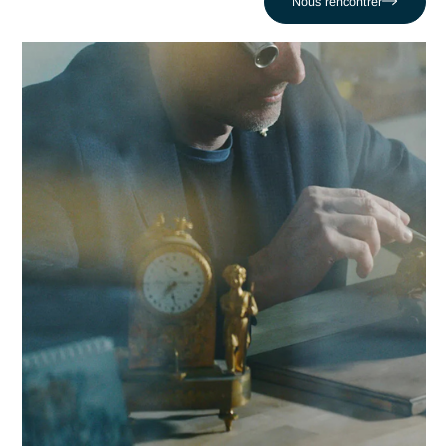
comme celui de Perdre la maîtrise de la qualité artisanale à
l'échelle. En nous appuyant sur un réseau de 320 experts,
nous conjuguons réactivité locale et expertise en Horlogerie
pour propulser votre compétitivité dans la région biennoise e
au-delà.
Contacter Antaes
Travailler avec Antaes à
Bienne