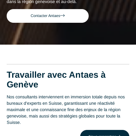
Accueil
Genève
Consultant expert en Supply chain à Ge
Consultant expert en
Supply chain à Genève
Acteur de référence du conseil en Suisse depuis 2007, Ant
déploie son expertise au plus près des centres décisionnels
Genève. Au cœur de cette région qui s'impose comme un
centre économique du pays avec 150 banques et plus de 1
organisations internationales, la maîtrise en Supply chain es
un levier stratégique de performance. Antaes accompagne l
organisations locales dans la réussite de leurs projets les pl