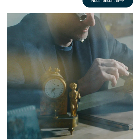
critiques face au défi comme celui de Subir des ruptures de
stock ou des surcoûts logistiques. En nous appuyant sur un
réseau de 320 experts, nous conjuguons réactivité locale et
expertise en Supply chain pour propulser votre compétitivité
dans la région genevoise et au-delà.
Contacter Antaes
Travailler avec Antaes à
Genève