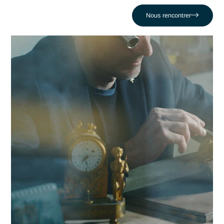
accompagne les organisations locales dans la réussite de le
projets les plus critiques face au défi comme celui de Subir 
ruptures de stock ou des surcoûts logistiques. En nous
appuyant sur un réseau de 320 experts, nous conjuguons
réactivité locale et expertise en Supply chain pour propulser
votre compétitivité dans la région delémontaine et au-delà.
Contacter Antaes
Travailler avec Antaes à
Delémont