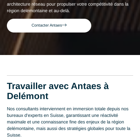
Consultant expert en Sécurité architect
Accueil
Delémont
réseau à Delémont
Consultant expert en
Sécurité architecture
réseau à Delémont
Acteur de référence du conseil en Suisse depuis 2007, Ant
déploie son expertise au plus près des centres décisionnels
Delémont. Au cœur de cette région qui s'impose comme un
berceau de la micro-mécanique de précision, la maîtrise en
Sécurité architecture réseau est un levier stratégique de
performance. Antaes accompagne les organisations locales