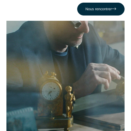
dans la réussite de leurs projets les plus critiques face au dé
comme celui de Laisser des portes ouvertes aux intrusions
critiques. En nous appuyant sur un réseau de 320 experts,
nous conjuguons réactivité locale et expertise en Sécurité
architecture réseau pour propulser votre compétitivité dans 
région delémontaine et au-delà.
Contacter Antaes
Travailler avec Antaes à
Delémont