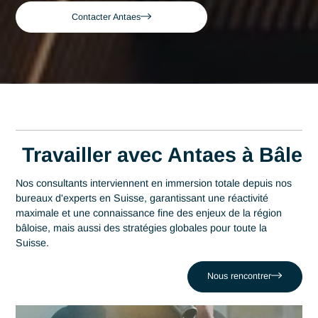
Consultant expert en Sécurité architecture
Accueil
Bâle
réseau à Bâle
Consultant expert en
Sécurité architecture
réseau à Bâle
Acteur de référence du conseil en Suisse depuis 2007, Ant
déploie son expertise au plus près des centres décisionnels
Bâle. Au cœur de cette région qui s'impose comme un
épicentre en tant que top 3 mondial de l'industrie
pharmaceutique, la maîtrise en Sécurité architecture résea
est un levier stratégique de performance. Antaes accompa
les organisations locales dans la réussite de leurs projets le
plus critiques face au défi comme celui de Laisser des porte