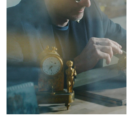
ouvertes aux intrusions critiques. En nous appuyant sur un
réseau de 320 experts, nous conjuguons réactivité locale et
expertise en Sécurité architecture réseau pour propulser vo
compétitivité dans la région bâloise et au-delà.
Contacter Antaes
Travailler avec Antaes à Bâ
Nos consultants interviennent en immersion totale depuis n
bureaux d'experts en Suisse, garantissant une réactivité
maximale et une connaissance fine des enjeux de la région