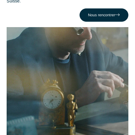
stratégique de performance. Antaes accompagne les
organisations locales dans la réussite de leurs projets les pl
critiques face au défi comme celui de Dépendre de process
manuels lents et faillibles. En nous appuyant sur un réseau
320 experts, nous conjuguons réactivité locale et expertise 
Robotique & Automatisation pour propulser votre compétitivi
dans la région fribourgeoise et au-delà.
Contacter Antaes
Travailler avec Antaes à