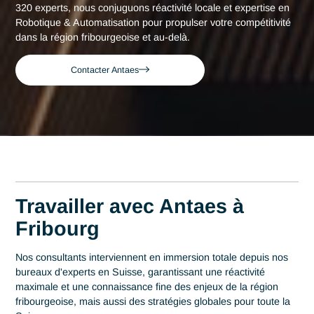
Consultant expert en Robotique &
Accueil
Fribourg
Automatisation à Fribourg
Consultant expert en
Robotique &
Automatisation à
Fribourg
Acteur de référence du conseil en Suisse depuis 2007, Ant
déploie son expertise au plus près des centres décisionnels
Fribourg. Au cœur de cette région qui s'impose comme un
carrefour industriel majeur sur l'axe Berne-Lausanne, la
maîtrise en Robotique & Automatisation est un levier