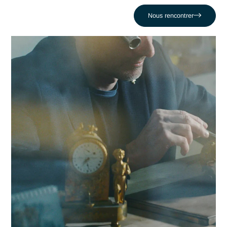
Antaes accompagne les organisations locales dans la réuss
de leurs projets les plus critiques face au défi comme celui 
Échouer lors des phases critiques de validation. En nous
appuyant sur un réseau de 320 experts, nous conjuguons
réactivité locale et expertise en Pharma pour propulser votr
compétitivité dans la région montreusienne et au-delà.
Contacter Antaes
Travailler avec Antaes à
Montreux