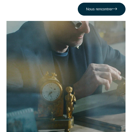
dans la réussite de leurs projets les plus critiques face au dé
comme celui de Échouer lors des phases critiques de
validation. En nous appuyant sur un réseau de 320 experts,
nous conjuguons réactivité locale et expertise en Pharma p
propulser votre compétitivité dans la région lausannoise et 
delà.
Contacter Antaes
Travailler avec Antaes à
Lausanne