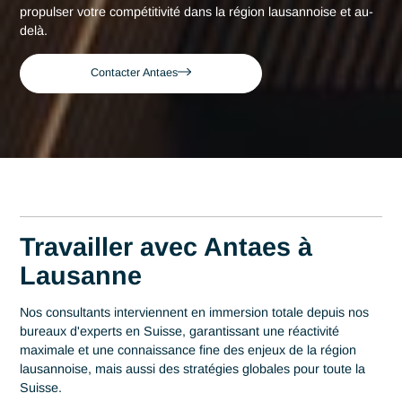
Accueil
Lausanne
Consultant expert en Pharma à Lausan
Consultant expert en
Pharma à Lausanne
Acteur de référence du conseil en Suisse depuis 2007, Ant
déploie son expertise au plus près des centres décisionnels
Lausanne. Au cœur de cette région qui s'impose comme un
hub de la health tech avec plus de 1000 entreprises experte
en Bio Tech, la maîtrise en Pharma est un levier stratégiqu
performance. Antaes accompagne les organisations locales