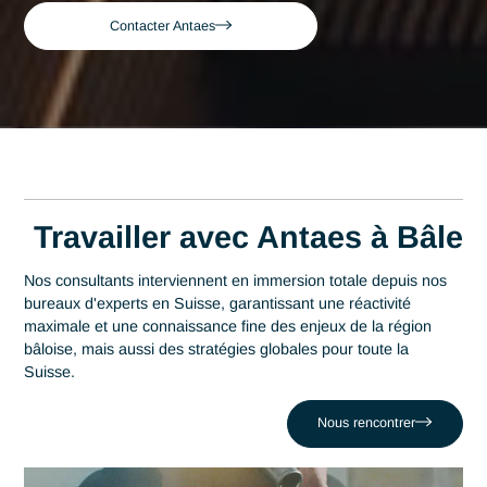
Consultant expert en Mise en conformité G
Accueil
Bâle
Bâle
Consultant expert en
Mise en conformité GMP
à Bâle
Acteur de référence du conseil en Suisse depuis 2007, Ant
déploie son expertise au plus près des centres décisionnels
Bâle. Au cœur de cette région qui s'impose comme un
épicentre en tant que top 3 mondial de l'industrie
pharmaceutique, la maîtrise en Mise en conformité GMP es
levier stratégique de performance. Antaes accompagne les
organisations locales dans la réussite de leurs projets les pl
critiques face au défi comme celui de Risquer un arrêt de