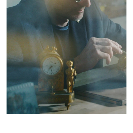
production pour non-conformité. En nous appuyant sur un
réseau de 320 experts, nous conjuguons réactivité locale et
expertise en Mise en conformité GMP pour propulser votre
compétitivité dans la région bâloise et au-delà.
Contacter Antaes
Travailler avec Antaes à Bâ
Nos consultants interviennent en immersion totale depuis n
bureaux d'experts en Suisse, garantissant une réactivité
maximale et une connaissance fine des enjeux de la région