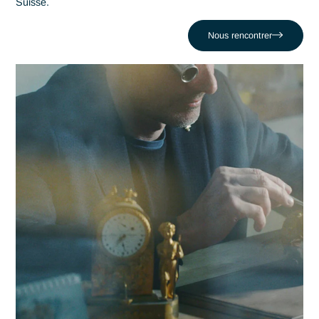
stratégique de performance. Antaes accompagne les
organisations locales dans la réussite de leurs projets les pl
critiques face au défi comme celui de Commercialiser des
équipements non-conformes et risqués. En nous appuyant 
un réseau de 320 experts, nous conjuguons réactivité locale
expertise en Marquage CE machine pour propulser votre
compétitivité dans la région lausannoise et au-delà.
Contacter Antaes
Travailler avec Antaes à