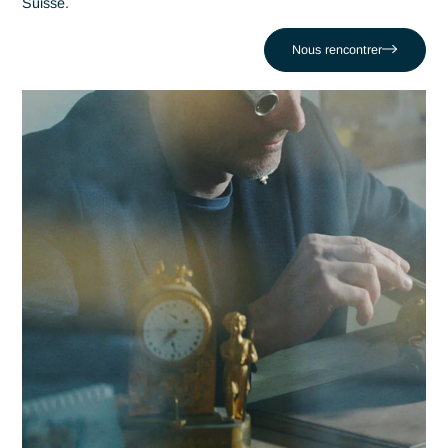
maîtrise en Industrie est un levier stratégique de performan
Antaes accompagne les organisations locales dans la réuss
de leurs projets les plus critiques face au défi comme celui 
Subir l'érosion des marges face à la concurrence. En nous
appuyant sur un réseau de 320 experts, nous conjuguons
réactivité locale et expertise en Industrie pour propulser vot
compétitivité dans la région neuchâteloise et au-delà.
Contacter Antaes
Travailler avec Antaes à