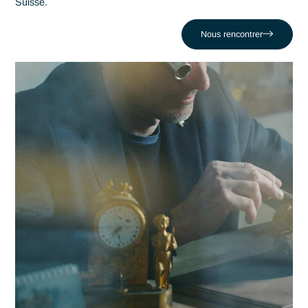
maîtrise en Industrie est un levier stratégique de performan
Antaes accompagne les organisations locales dans la réuss
de leurs projets les plus critiques face au défi comme celui 
Subir l'érosion des marges face à la concurrence. En nous
appuyant sur un réseau de 320 experts, nous conjuguons
réactivité locale et expertise en Industrie pour propulser vot
compétitivité dans la région fribourgeoise et au-delà.
Contacter Antaes
Travailler avec Antaes à