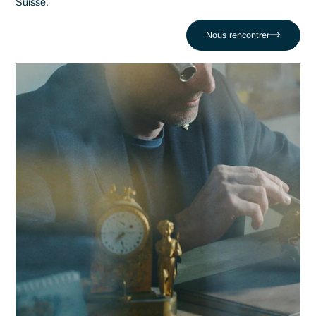
Industrie est un levier stratégique de performance. Antaes
accompagne les organisations locales dans la réussite de le
projets les plus critiques face au défi comme celui de Subir
l'érosion des marges face à la concurrence. En nous appuy
sur un réseau de 320 experts, nous conjuguons réactivité
locale et expertise en Industrie pour propulser votre
compétitivité dans la région delémontaine et au-delà.
Contacter Antaes
Travailler avec Antaes à