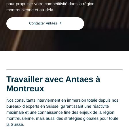
Accueil
Montreux
Consultant expert en Horlogerie à Mont
Consultant expert en
Horlogerie à Montreux
Acteur de référence du conseil en Suisse depuis 2007, Ant
déploie son expertise au plus près des centres décisionnels
Montreux. Au cœur de cette région qui s'impose comme un
pilier fort de l'hôtellerie de luxe et des services de prestige, l
maîtrise en Horlogerie est un levier stratégique de
performance. Antaes accompagne les organisations locales