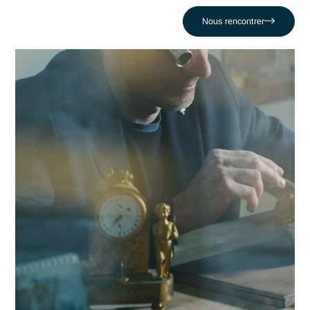
dans la réussite de leurs projets les plus critiques face au dé
comme celui de Perdre la maîtrise de la qualité artisanale à
l'échelle. En nous appuyant sur un réseau de 320 experts,
nous conjuguons réactivité locale et expertise en Horlogerie
pour propulser votre compétitivité dans la région
montreusienne et au-delà.
Contacter Antaes
Travailler avec Antaes à
Montreux