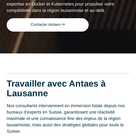
Consultant expert en Docker et Kubern
Accueil
Lausanne
à Lausanne
Consultant expert en
Docker et Kubernetes à
Lausanne
Acteur de référence du conseil en Suisse depuis 2007, Ant
déploie son expertise au plus près des centres décisionnels
Lausanne. Au cœur de cette région qui s'impose comme un
hub de la health tech avec plus de 1000 entreprises experte
en Bio Tech, la maîtrise en Docker et Kubernetes est un levi
stratégique de performance. Antaes accompagne les