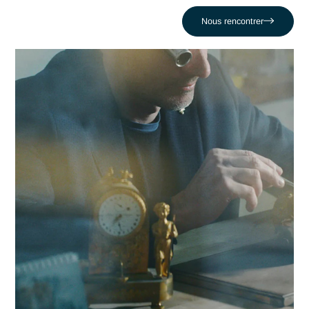
organisations locales dans la réussite de leurs projets les pl
critiques face au défi comme celui de Être freiné par des
déploiements lourds et rigides. En nous appuyant sur un
réseau de 320 experts, nous conjuguons réactivité locale et
expertise en Docker et Kubernetes pour propulser votre
compétitivité dans la région lausannoise et au-delà.
Contacter Antaes
Travailler avec Antaes à
Lausanne