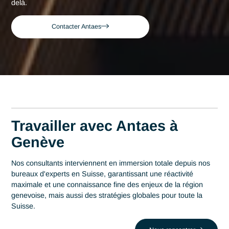
Consultant expert en Docker et Kubernet
Accueil
Genève
Genève
Consultant expert en
Docker et Kubernetes à
Genève
Acteur de référence du conseil en Suisse depuis 2007, Ant
déploie son expertise au plus près des centres décisionnels
Genève. Au cœur de cette région qui s'impose comme un
centre économique du pays avec 150 banques et plus de 1
organisations internationales, la maîtrise en Docker et
Kubernetes est un levier stratégique de performance. Antae
accompagne les organisations locales dans la réussite de le
projets les plus critiques face au défi comme celui de Être