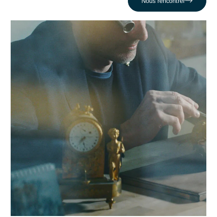
freiné par des déploiements lourds et rigides. En nous
appuyant sur un réseau de 320 experts, nous conjuguons
réactivité locale et expertise en Docker et Kubernetes pour
propulser votre compétitivité dans la région genevoise et au
delà.
Contacter Antaes
Travailler avec Antaes à
Genève