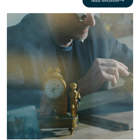
plus critiques face au défi comme celui de Naviguer dans u
jungle réglementaire mouvante. En nous appuyant sur un
réseau de 320 experts, nous conjuguons réactivité locale et
expertise en Dispositif Medical pour propulser votre
compétitivité dans la région genevoise et au-delà.
Contacter Antaes
Travailler avec Antaes à
Genève