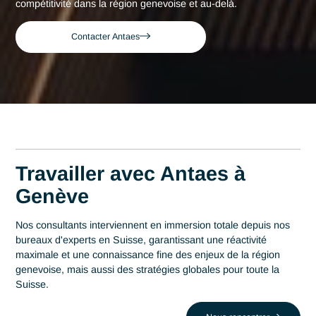
Consultant expert en Dispositif Medical à
Accueil
Genève
Genève
Consultant expert en
Dispositif Medical à
Genève
Acteur de référence du conseil en Suisse depuis 2007, Ant
déploie son expertise au plus près des centres décisionnels
Genève. Au cœur de cette région qui s'impose comme un
centre économique du pays avec 150 banques et plus de 1
organisations internationales, la maîtrise en Dispositif Medic
est un levier stratégique de performance. Antaes accompa
les organisations locales dans la réussite de leurs projets le