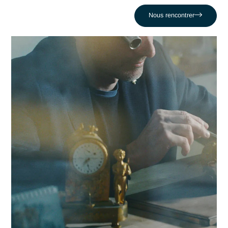
Consultant expert en Digitalisation indus
Accueil
Delémont
4.9 à Delémont
Consultant expert en
Digitalisation industrie
4.9 à Delémont
Acteur de référence du conseil en Suisse depuis 2007, Ant
déploie son expertise au plus près des centres décisionnels
Delémont. Au cœur de cette région qui s'impose comme un
berceau de la micro-mécanique de précision, la maîtrise en 
un levier stratégique de performance. Antaes accompagne l
organisations locales dans la réussite de leurs projets les pl
critiques face au défi comme celui de . En nous appuyant su
un réseau de 320 experts, nous conjuguons réactivité locale