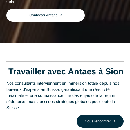
Consultant expert en
Digitalisation &
Inteligence artificielle à
Sion
Acteur de référence du conseil en Suisse depuis 2007, Ant
déploie son expertise au plus près des centres décisionnels
Sion. Au cœur de cette région qui s'impose comme un
épicentre d'Energypolis (pôle d'innovation Énergie & Pharm
la maîtrise en Digitalisation & Inteligence artificielle est un le
stratégique de performance. Antaes accompagne les
organisations locales dans la réussite de leurs projets les pl
critiques face au défi comme celui de Devenir obsolète face