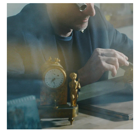
des concurrents "data-driven". En nous appuyant sur un
réseau de 320 experts, nous conjuguons réactivité locale et
expertise en Digitalisation & Inteligence artificielle pour
propulser votre compétitivité dans la région sédunoise et au
delà.
Contacter Antaes
Travailler avec Antaes à Si
Nos consultants interviennent en immersion totale depuis n
bureaux d'experts en Suisse, garantissant une réactivité