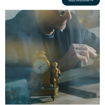
plus critiques face au défi comme celui de Vivre sous la
menace d'une sanction de surveillance. En nous appuyant s
un réseau de 320 experts, nous conjuguons réactivité locale
expertise en Conformité FINMA pour propulser votre
compétitivité dans la région genevoise et au-delà.
Contacter Antaes
Travailler avec Antaes à
Genève