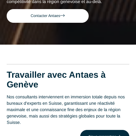
Consultant expert en Conformité FINMA 
Accueil
Genève
Genève
Consultant expert en
Conformité FINMA à
Genève
Acteur de référence du conseil en Suisse depuis 2007, Ant
déploie son expertise au plus près des centres décisionnels
Genève. Au cœur de cette région qui s'impose comme un
centre économique du pays avec 150 banques et plus de 1
organisations internationales, la maîtrise en Conformité FI
est un levier stratégique de performance. Antaes accompa
les organisations locales dans la réussite de leurs projets le