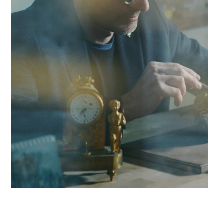
terrain. En nous appuyant sur un réseau de 320 experts, n
conjuguons réactivité locale et expertise en Business Analy
pour propulser votre compétitivité dans la région sédunoise 
au-delà.
Contacter Antaes
Travailler avec Antaes à Si
Nos consultants interviennent en immersion totale depuis n
bureaux d'experts en Suisse, garantissant une réactivité
maximale et une connaissance fine des enjeux de la région