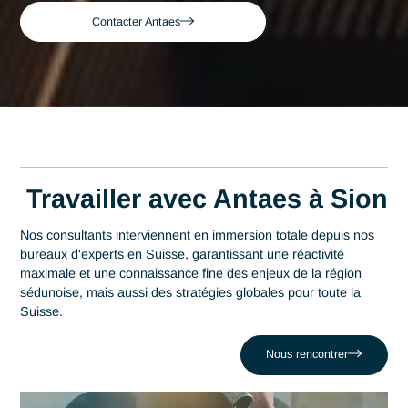
Accueil
Sion
Consultant expert en Business Analyst à Si
Consultant expert en
Business Analyst à Sion
Acteur de référence du conseil en Suisse depuis 2007, Ant
déploie son expertise au plus près des centres décisionnels
Sion. Au cœur de cette région qui s'impose comme un
épicentre d'Energypolis (pôle d'innovation Énergie & Pharm
la maîtrise en Business Analyse est un levier stratégique de
performance. Antaes accompagne les organisations locales
dans la réussite de leurs projets les plus critiques face au dé
comme celui de Développer des outils qui ne répondent pas