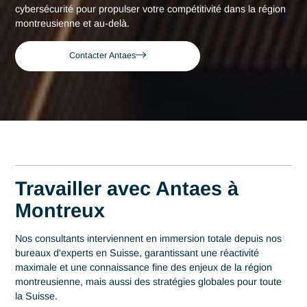
Consultant expert en Audit cybersécurit
Accueil
Montreux
Montreux
Consultant expert en
Audit cybersécurité à
Montreux
Acteur de référence du conseil en Suisse depuis 2007, Ant
déploie son expertise au plus près des centres décisionnels
Montreux. Au cœur de cette région qui s'impose comme un
pilier fort de l'hôtellerie de luxe et des services de prestige, l
maîtrise en Audit cybersécurité est un levier stratégique de
performance. Antaes accompagne les organisations locales