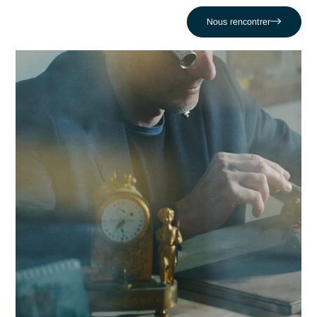
dans la réussite de leurs projets les plus critiques face au dé
comme celui de Faire face à un rançongiciel (Ransomware)
dévastateur. En nous appuyant sur un réseau de 320 expert
nous conjuguons réactivité locale et expertise en Audit
cybersécurité pour propulser votre compétitivité dans la rég
montreusienne et au-delà.
Contacter Antaes
Travailler avec Antaes à
Montreux