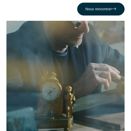
organisations locales dans la réussite de leurs projets les pl
critiques face au défi comme celui de Gaspiller des ressour
sur des dossiers non-gagnants. En nous appuyant sur un
réseau de 320 experts, nous conjuguons réactivité locale et
expertise en Appel d'offre pour propulser votre compétitivité
dans la région lausannoise et au-delà.
Contacter Antaes
Travailler avec Antaes à
Lausanne