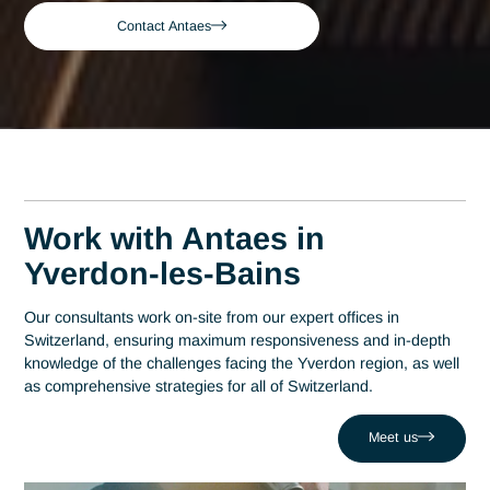
Yverdon-les-
Senior Supply Chain Consultant in
Home
Bains
Yverdon-les-Bains
Senior Supply Chain
Consultant in Yverdon-
les-Bains
Acteur de référence du conseil en Suisse depuis 2007, Ant
déploie son expertise au plus près des centres décisionnels
Yverdon les Bains. Au cœur de cette région qui s'impose
comme un pôle technologique d'excellence avec plus de 20
entreprises à Y-Parc, la maîtrise en Supply chain est un levi
stratégique de performance. Antaes accompagne les
organisations locales dans la réussite de leurs projets les pl
critiques face au défi comme celui de Subir des ruptures de