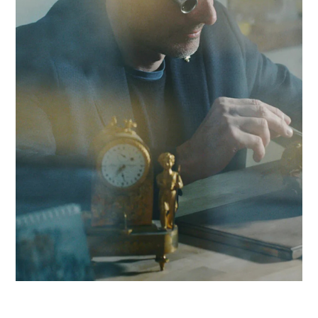
stock ou des surcoûts logistiques. En nous appuyant sur un
réseau de 320 experts, nous conjuguons réactivité locale et
expertise en Supply chain pour propulser votre compétitivité
dans la région yverdonnoise et au-delà.
Contact Antaes
Work with Antaes in
Yverdon-les-Bains
Our consultants work on-site from our expert offices in
Switzerland, ensuring maximum responsiveness and in-dep