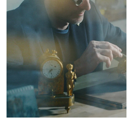
systèmes fragmentés et incohérents. En nous appuyant sur
réseau de 320 experts, nous conjuguons réactivité locale et
expertise en Intégration ERP pour propulser votre compétiti
dans la région yverdonnoise et au-delà.
Contact Antaes
Work with Antaes in
Yverdon-les-Bains
Our consultants work on-site from our expert offices in
Switzerland, ensuring maximum responsiveness and in-dep