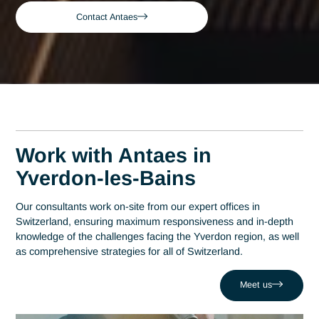
Yverdon-les-
Expert ERP Integration Consultant in
Home
Bains
Yverdon-les-Bains
Expert ERP Integration
Consultant in Yverdon-
les-Bains
Acteur de référence du conseil en Suisse depuis 2007, Ant
déploie son expertise au plus près des centres décisionnels
Yverdon les Bains. Au cœur de cette région qui s'impose
comme un pôle technologique d'excellence avec plus de 20
entreprises à Y-Parc, la maîtrise en Intégration ERP est un
levier stratégique de performance. Antaes accompagne les
organisations locales dans la réussite de leurs projets les pl
critiques face au défi comme celui de Lutter contre des